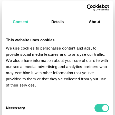
Prasad har tidigare uttalat sig negativt om
godkännanden inom just dessa områden och
marknaden blev rejält orolig. När han väl kom till tals
Consent
Details
About
i en intervju var budskapet betydligt mer sansat. De
nya riktlinjerna för vaccingodkännande togs också
emot relativt väl av marknaden. Vi noterar dessutom
This website uses cookies
att bolagens kontakter med FDA har fortsatt som
We use cookies to personalise content and ads, to
tidigare vilket indikerar att myndigheten fungerar
provide social media features and to analyse our traffic.
som den ska.
We also share information about your use of our site with
our social media, advertising and analytics partners who
may combine it with other information that you’ve
provided to them or that they’ve collected from your use
of their services.
Consent
Necessary
Selection