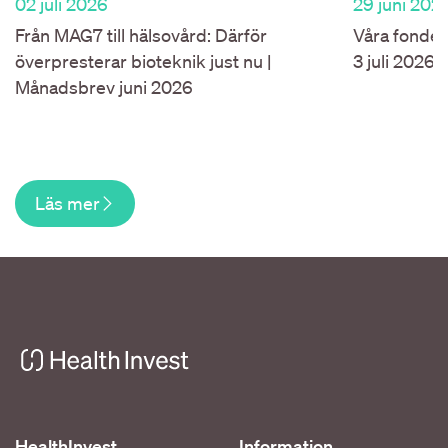
02 juli 2026
29 juni 202
Från MAG7 till hälsovård: Därför
Våra fonder
överpresterar bioteknik just nu |
3 juli 2026.
Månadsbrev juni 2026
Läs mer
HealthInvest
Information