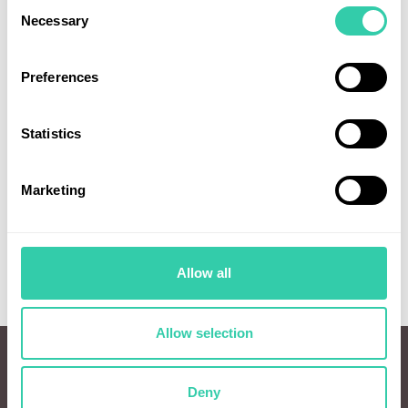
Consent
Necessary
Selection
Preferences
02 juli 2026
29 juni 202
Från MAG7 till hälsovård: Därför
Våra fonder
Statistics
överpresterar bioteknik just nu |
3 juli 2026.
Månadsbrev juni 2026
Marketing
Allow all
Läs mer
Allow selection
Deny