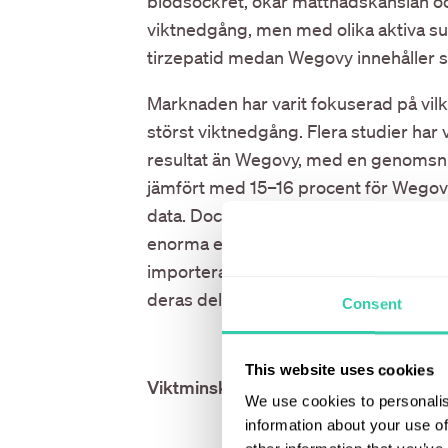
blodsockret, ökar mättnadskänslan oc
viktnedgång, men med olika aktiva su
tirzepatid medan Wegovy innehåller 
Marknaden har varit fokuserad på vi
störst viktnedgång. Flera studier har
resultat än Wegovy, med en genomsnit
jämfört med 15–16 procent för Wegovy
data. Dock har båda bolagen haft vis
enorma efterfrågan, särskilt i USA. U
importerade kopior, så kallade ”compo
deras del.
Consent
This website uses cookies
Viktminskning i ett piller
We use cookies to personalis
information about your use of