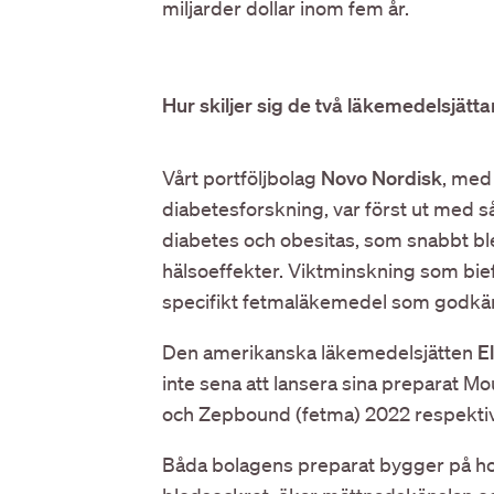
miljarder dollar inom fem år.
Hur skiljer sig de två läkemedelsjätta
Vårt portföljbolag
Novo Nordisk
, med 
diabetesforskning, var först ut med s
diabetes och obesitas, som snabbt ble
hälsoeffekter. Viktminskning som bie
specifikt fetmaläkemedel som godkä
Den amerikanska läkemedelsjätten
El
inte sena att lansera sina preparat Mo
och Zepbound (fetma) 2022 respekti
Båda bolagens preparat bygger på h