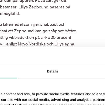
h dämpar aptiten. På så sätt ger de
bstanser: Lillys Zepbound baseras på
semaglutid.
lka läkemedel som ger snabbast och
 visat att Zepbound kan ge snäppet bättre
tlig viktreduktion på cirka 20 procent
 – enligt Novo Nordisks och Lillys egna
sa leveransutmaningar på grund av den
töver det har Novo Nordisk utmanats av
unders”, vilket dämpat tillväxten för
Details
e content and ads, to provide social media features and to analy
 our site with our social media, advertising and analytics partn