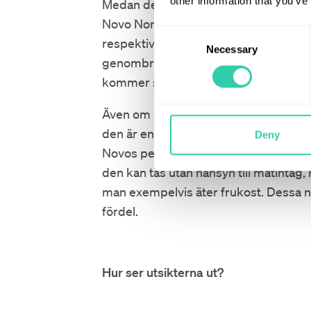
other information that you’ve
Medan de befintliga preparaten bestå
Novo Nordisk och Eli Lilly vara nära at
Consent
respektive oralt semaglutid. Effektiva 
Necessary
Selection
genombrott, särskilt för patienter som ä
kommer sprutorna finnas kvar för de s
Även om bolagens erbjudanden är relativ
den är en ”liten molekyl” och kan tillv
Deny
Novos peptid som är mer komplex. Ytter
den kan tas utan hänsyn till matinta
man exempelvis äter frukost. Dessa nyan
fördel.
Hur ser utsikterna ut?