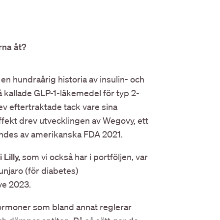
rna åt?
en hundraårig historia av insulin- och
å kallade GLP-1-läkemedel för typ 2-
v eftertraktade tack vare sina
ffekt drev utvecklingen av Wegovy, ett
ndes av amerikanska FDA 2021.
i Lilly,
som vi också har i portföljen, var
unjaro (för diabetes)
ve 2023.
ormoner som bland annat reglerar