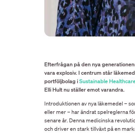
Efterfrågan på den nya generationens
vara explosiv. I centrum står läkemede
portföljbolag i
Sustainable Healthcar
Elli Hult nu ställer emot varandra.
Introduktionen av nya läkemedel – s
eller mer – har ändrat spelreglerna f
senare år. Denna medicinska revolutio
och driver en stark tillväxt på en ma