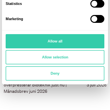
Statistics
Marketing
Allow all
Allow selection
02 juli 2026
29 juni 202
Deny
Från MAG7 till hälsovård: Därför
Våra fonder
överpresterar bioteknik just nu |
3 juli 2026.
Månadsbrev juni 2026