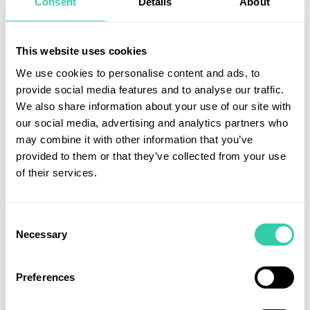
Consent
Details
About
fondens utveckling, information om de större
aktieinnehav som avvecklats sedan årsskiftet,
kommentarer om våra innehav som överstiger >5%
This website uses cookies
av fondförmögenheten, info om fondförmögenhet,
We use cookies to personalise content and ads, to
info om risktagandet i fonden,
provide social media features and to analyse our traffic.
hållbarhetsinformation, fondbestämmelser och
We also share information about your use of our site with
balansräkning.
our social media, advertising and analytics partners who
may combine it with other information that you’ve
provided to them or that they’ve collected from your use
of their services.
Utforska fler artiklar
Consent
Necessary
Selection
Preferences