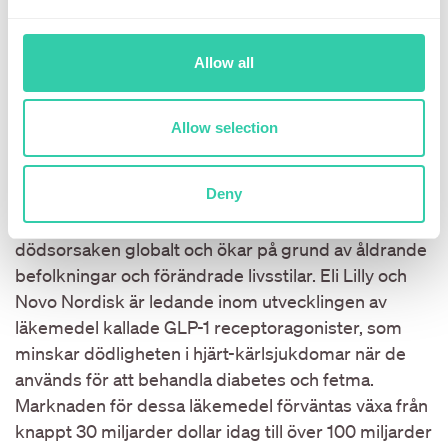
att befolkningen i Europa och Nordamerika åldras.
Astra Zeneca
har utvecklat läkemedlet Breztri, som
Allow all
minskar dödligheten med 39 procent jämfört med
andra behandlingar. Marknaden för KOL-läkemedel
som Breztri förväntas växa från 12 miljarder dollar
Allow selection
idag till 24 miljarder dollar år 2030.
Deny
GLP-1 receptoragonister från
Eli Lilly
och
Novo
Nordisk
: Hjärt-kärlsjukdomar är den vanligaste
dödsorsaken globalt och ökar på grund av åldrande
befolkningar och förändrade livsstilar. Eli Lilly och
Novo Nordisk är ledande inom utvecklingen av
läkemedel kallade GLP-1 receptoragonister, som
minskar dödligheten i hjärt-kärlsjukdomar när de
används för att behandla diabetes och fetma.
Marknaden för dessa läkemedel förväntas växa från
knappt 30 miljarder dollar idag till över 100 miljarder