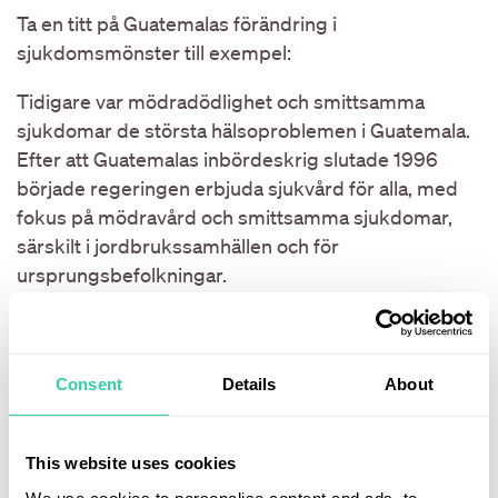
Ta en titt på Guatemalas förändring i
sjukdomsmönster till exempel:
Tidigare var mödradödlighet och smittsamma
sjukdomar de största hälsoproblemen i Guatemala.
Efter att Guatemalas inbördeskrig slutade 1996
började regeringen erbjuda sjukvård för alla, med
fokus på mödravård och smittsamma sjukdomar,
särskilt i jordbrukssamhällen och för
ursprungsbefolkningar.
Framgångarna med dessa satsningar bidrog till
ekonomisk tillväxt och en minskad födelsetakt,
vilket har lett till en mer välmående och åldrande
Consent
Details
About
befolkning som nu i högre grad drabbas av icke-
smittsamma sjukdomar. Enligt Global Burden of
This website uses cookies
Disease Initiative kommer behandlingar för fetma
och diabetes att bli avgörande för att möta