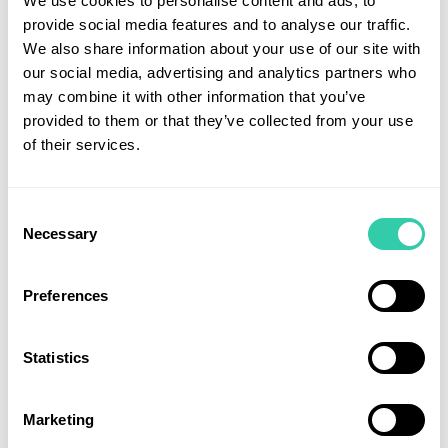
We use cookies to personalise content and ads, to
Guatemalas framtida hälsobehov.
provide social media features and to analyse our traffic.
We also share information about your use of our site with
our social media, advertising and analytics partners who
Bolag som förändrar den
may combine it with other information that you’ve
globala hälsan
provided to them or that they’ve collected from your use
of their services.
FN mäter framsteg inom hälsa genom att titta på
dödlighet i hjärt-kärlsjukdomar och kroniska
Consent
luftvägssjukdomar (FN:s globala hållbarhetsmål
Necessary
Selection
3.4.1). Våra investeringar syftar till att minska dessa
dödstal och samtidigt ge en stark finansiell
Preferences
avkastning.
Exempel på investeringar som finns i HealthInvests
Statistics
portföljer:
Kronisk obstruktiv lungsjukdom (KOL) är den tredje
Marketing
vanligaste dödsorsaken globalt och ökar i takt med