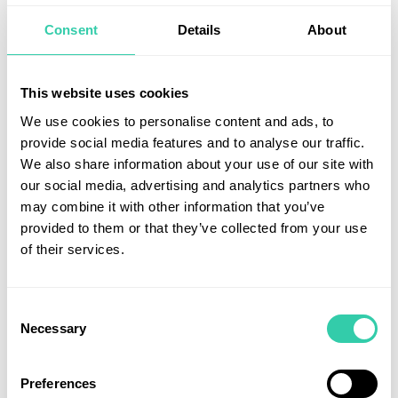
Alpha Funds innehav. Värderingen om knappt 17x
Consent
Details
About
fritt kassaflöde är 24% lägre än för världsindex och
trots den relativt låga värderingen är fondens
förväntade kassaflödestillväxt signifikant högre.
This website uses cookies
Fonden kombinerar därmed det bästa av två världar
We use cookies to personalise content and ads, to
vilket borde båda gott framöver.
provide social media features and to analyse our traffic.
Vänligen klicka här för fondens månadsbrev
.
We also share information about your use of our site with
our social media, advertising and analytics partners who
Anders Hallberg, ansvarig förvaltare
may combine it with other information that you’ve
provided to them or that they’ve collected from your use
of their services.
Consent
Utforska fler artiklar
Necessary
Selection
Preferences