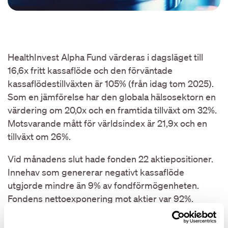
HealthInvest Alpha Fund värderas i dagsläget till
16,6x fritt kassaflöde och den förväntade
kassaflödestillväxten är 105% (från idag tom 2025).
Som en jämförelse har den globala hälsosektorn en
värdering om 20,0x och en framtida tillväxt om 32%.
Motsvarande mått för världsindex är 21,9x och en
tillväxt om 26%.
Vid månadens slut hade fonden 22 aktiepositioner.
Innehav som genererar negativt kassaflöde
utgjorde mindre än 9% av fondförmögenheten.
Fondens nettoexponering mot aktier var 92%.
Sammantaget är vi bekväma med HealthInvest