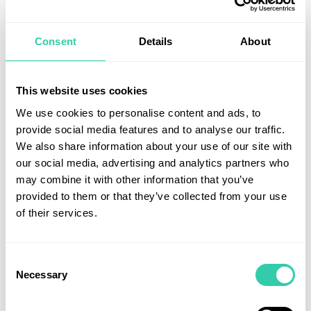
10%, borde sektorns aktier ha mycket kvar
avkastningsmässigt.
Consent
Details
About
Sammantaget är vi bekväma med HealthInvest
Alpha Fundsinnehav. Värderingen om 16,1x fritt
This website uses cookies
kassaflöde är 37% lägre än för världsindex och trots
den relativt låga värderingen är fondens förväntade
We use cookies to personalise content and ads, to
kassaflödestillväxt signifikant högre. Fonden
provide social media features and to analyse our traffic.
kombinerar därmed det bästa av två världar vilket
We also share information about your use of our site with
our social media, advertising and analytics partners who
borde båda gott framöver.
may combine it with other information that you’ve
Vänligen klicka här för fondens månadsbrev.
provided to them or that they’ve collected from your use
of their services.
Consent
Necessary
Selection
Utforska fler artiklar