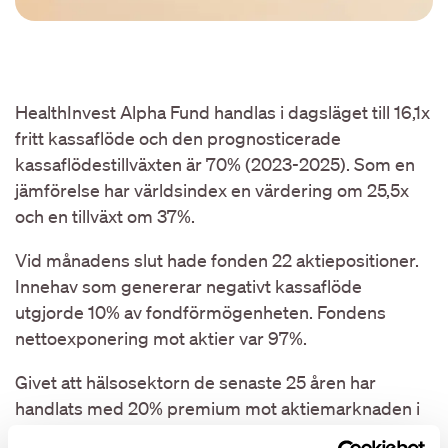
HealthInvest Alpha Fund handlas i dagsläget till 16,1x
fritt kassaflöde och den prognosticerade
kassaflödestillväxten är 70% (2023-2025). Som en
jämförelse har världsindex en värdering om 25,5x
och en tillväxt om 37%.
Vid månadens slut hade fonden 22 aktiepositioner.
Innehav som genererar negativt kassaflöde
utgjorde 10% av fondförmögenheten. Fondens
nettoexponering mot aktier var 97%.
Givet att hälsosektorn de senaste 25 åren har
handlats med 20% premium mot aktiemarknaden i
genomsnitt, men nu värderas till en RABATT om