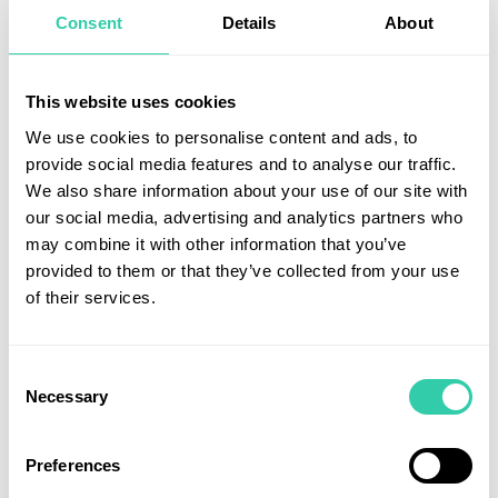
stora läkemedelsbolag. Den svenska kronan
Consent
Details
About
försvagades mot USD vilket påverkade fondens
avkastning positivt.
This website uses cookies
Läs hela månadsbrevet här
We use cookies to personalise content and ads, to
provide social media features and to analyse our traffic.
Läs hela månadsrapporten här
We also share information about your use of our site with
our social media, advertising and analytics partners who
Read the monthly letter in english here
may combine it with other information that you’ve
provided to them or that they’ve collected from your use
of their services.
Utforska fler artiklar
Consent
Necessary
Selection
Preferences