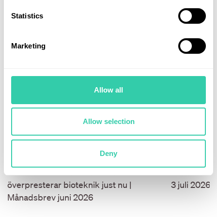
Statistics
Marketing
Allow all
Allow selection
Deny
02 juli 2026
29 juni 202
Från MAG7 till hälsovård: Därför
Våra fonder
överpresterar bioteknik just nu |
3 juli 2026.
Månadsbrev juni 2026