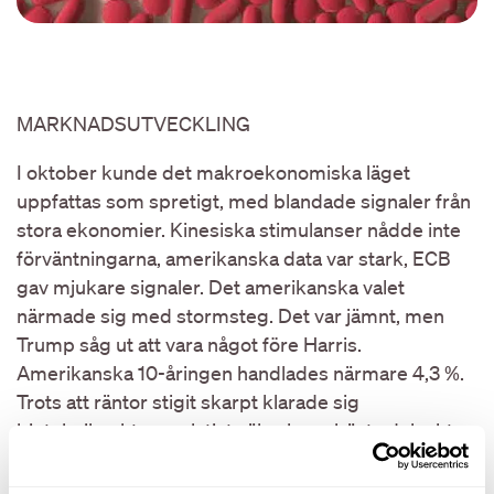
MARKNADSUTVECKLING
I oktober kunde det makroekonomiska läget
uppfattas som spretigt, med blandade signaler från
stora ekonomier. Kinesiska stimulanser nådde inte
förväntningarna, amerikanska data var stark, ECB
gav mjukare signaler. Det amerikanska valet
närmade sig med stormsteg. Det var jämnt, men
Trump såg ut att vara något före Harris.
Amerikanska 10-åringen handlades närmare 4,3 %.
Trots att räntor stigit skarpt klarade sig
biotekniksektorn relativt väl och var bästa delsektor
tillsammans med medicinteknik. Sämsta delsektor
var tools (laboratorieutrustning), managed care och