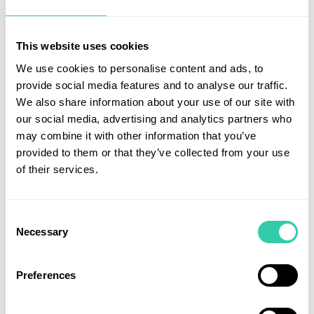
avkastning negativt.
Läs hela månadsbrevet här
This website uses cookies
We use cookies to personalise content and ads, to
Läs hela månadsrapporten här
provide social media features and to analyse our traffic.
We also share information about your use of our site with
Read the monthly letter in english here
our social media, advertising and analytics partners who
may combine it with other information that you’ve
provided to them or that they’ve collected from your use
of their services.
Utforska fler artiklar
Consent
Necessary
Selection
Preferences