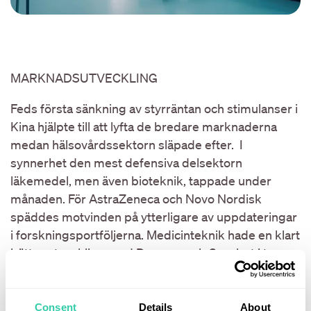
MARKNADSUTVECKLING
Feds första sänkning av styrräntan och stimulanser i
Kina hjälpte till att lyfta de bredare marknaderna
medan hälsovårdssektorn släpade efter. I
synnerhet den mest defensiva delsektorn
läkemedel, men även bioteknik, tappade under
månaden. För AstraZeneca och Novo Nordisk
späddes motvinden på ytterligare av uppdateringar
i forskningsportföljerna. Medicinteknik hade en klart
bättre utveckling med Devyser och Guerbet i topp.
Den amerikanska 10-åringen handlades fortsatt
under 4% och den amerikanska dollarn försvagades
ytterligare något, vilket påverkade fondens
Consent
Details
About