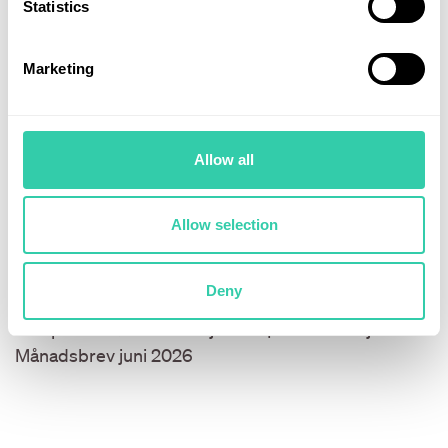
Statistics
Marketing
Allow all
Allow selection
02 juli 2026
29 juni 202
Deny
Från MAG7 till hälsovård: Därför
Våra fonder
överpresterar bioteknik just nu |
3 juli 2026.
Månadsbrev juni 2026