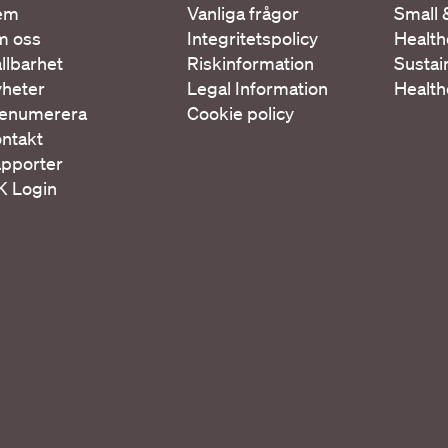
em
Vanliga frågor
Small 
m oss
Integritetspolicy
Health
llbarhet
Riskinformation
Sustai
heter
Legal Information
Health
enumerera
Cookie policy
ntakt
pporter
K Login