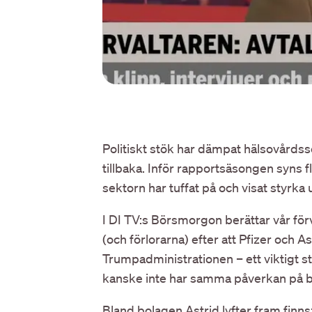
Politiskt stök har dämpat hälsovårds
tillbaka. Inför rapportsäsongen syns f
sektorn har tuffat på och visat styrka
I DI TV:s Börsmorgon berättar vår för
(och förlorarna) efter att Pfizer och 
Trumpadministrationen – ett viktigt 
kanske inte har samma påverkan på 
Bland bolagen Astrid lyfter fram finns