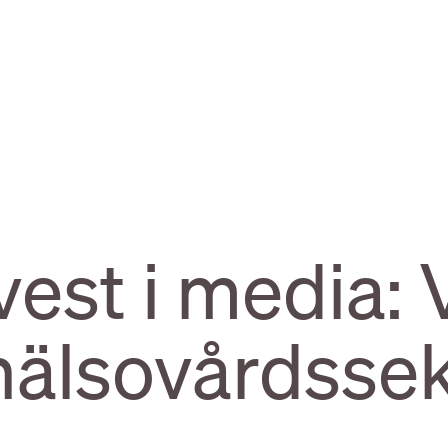
est i media: 
 hälsovårdsse