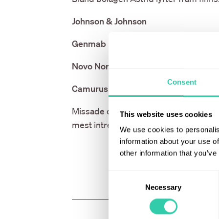
Johnson & Johnson
Genmab
Novo Nordisk
Consent
Camurus
Missade du sändningen? Se inslaget
This website uses cookies
mest intressanta aktierna inom hälsov
We use cookies to personalis
information about your use of
other information that you’ve
Consent
Necessary
Selection