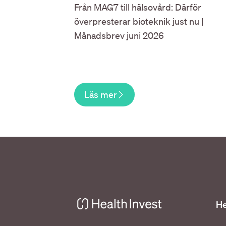
Från MAG7 till hälsovård: Därför
överpresterar bioteknik just nu |
Månadsbrev juni 2026
Läs mer
He