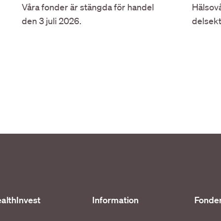
Våra fonder är stängda för handel
Hälsovå
den 3 juli 2026.
delsek
althInvest
Information
Fonde