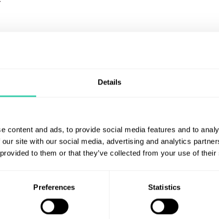
Details
här
– och få Astrids syn på några av de
ård.
e content and ads, to provide social media features and to analy
 our site with our social media, advertising and analytics partn
 provided to them or that they’ve collected from your use of their
Preferences
Statistics