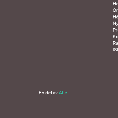
H
O
Hå
Ny
Pr
Ko
Ra
IS
En del av
Atle