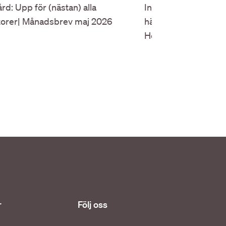
rd: Upp för (nästan) alla
Innovation, uppköp o
torer| Månadsbrev maj 2026
hälsovårdens framk
Healthcare by Samu
r
Följ oss