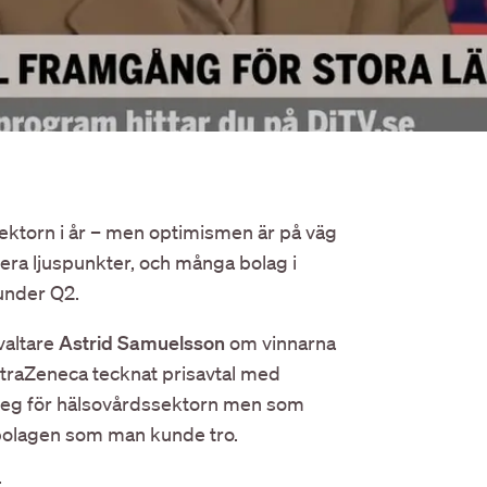
sektorn i år – men optimismen är på väg
lera ljuspunkter, och många bolag i
 under Q2.
valtare
Astrid Samuelsson
om vinnarna
AstraZeneca tecknat prisavtal med
steg för hälsovårdssektorn men som
bolagen som man kunde tro.
: