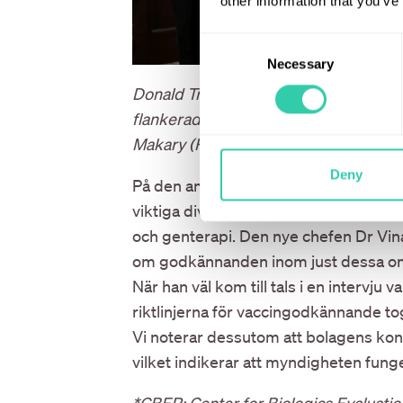
other information that you’ve
Consent
Necessary
Selection
Donald Trump skriver under en presi
flankerad av Dr Mehmet Oz (CMS), Ro
Makary (FDA).
Deny
På den amerikanska läkemedelsmyndi
viktiga divisionen CBER*, med ansvar
och genterapi. Den nye chefen Dr Vinay
om godkännanden inom just dessa omr
När han väl kom till tals i en intervju
riktlinjerna för vaccingodkännande to
Vi noterar dessutom att bolagens kon
vilket indikerar att myndigheten fung