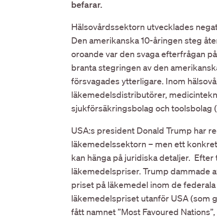
befarar.
Hälsovårdssektorn utvecklades negati
Den amerikanska 10-åringen steg åte
oroande var den svaga efterfrågan på
branta stegringen av den amerikansk
försvagades ytterligare. Inom hälsov
läkemedelsdistributörer, medicintekn
sjukförsäkringsbolag och toolsbolag (
USA:s president Donald Trump har redan
läkemedelssektorn – men ett konkret 
kan hänga på juridiska detaljer. Efter 
läkemedelspriser. Trump dammade av 
priset på läkemedel inom de federala 
läkemedelspriset utanför USA (som gen
fått namnet ”Most Favoured Nations”, 