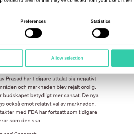
 provided to them or that they’ve collected from your use of their
Preferences
Statistics
dentorder om läkemedelspriser,
bert F Kennedy Jr (HHS) och Dr Marty
Allow selection
gheten FDA utsågs en ny chef för den
 för godkännanden av bland annat vaccin
 Prasad har tidigare uttalat sig negativt
åden och marknaden blev rejält orolig.
 var budskapet betydligt mer sansat. De nya
gs också emot relativt väl av marknaden.
takter med FDA har fortsatt som tidigare
erar som den ska.