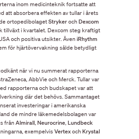
terna inom medicinteknik fortsatte att
tt absorbera effekten av tullar i årets
åde ortopedibolaget
Stryker
och
Dexcom
tillväxt i kvartalet. Dexcom steg kraftigt
i USA och positiva utsikter. Även
iRhythm
tem för hjärtövervakning sålde betydligt
godkänt när vi nu summerat rapporterna
AstraZeneca, AbbVie och Merck. Tullar var
d rapporterna och budskapet var att
illverkning där det behövs. Sammantaget
nserat investeringar i amerikanska
 Bland de mindre läkemedelsbolagen var
s från
Almirall
,
Neurocrine
,
Lundbeck
ntningarna, exempelvis
Vertex
och
Krystal