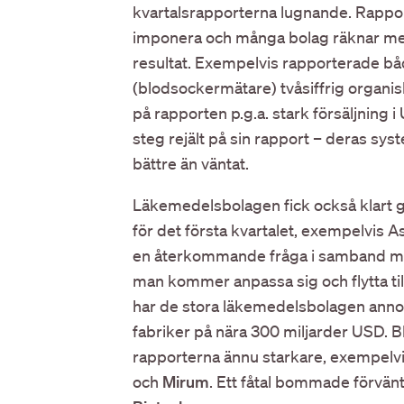
kvartalsrapporterna lugnande. Rappor
imponera och många bolag räknar med a
resultat. Exempelvis rapporterade b
(blodsockermätare) tvåsiffrig organisk 
på rapporten p.g.a. stark försäljning 
steg rejält på sin rapport – deras sys
bättre än väntat.
Läkemedelsbolagen fick också klart 
för det första kvartalet, exempelvis 
en återkommande fråga i samband me
man kommer anpassa sig och flytta t
har de stora läkemedelsbolagen anno
fabriker på nära 300 miljarder USD.
rapporterna ännu starkare, exempelvi
och
Mirum
. Ett fåtal bommade förvä