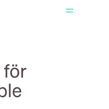
för
ble